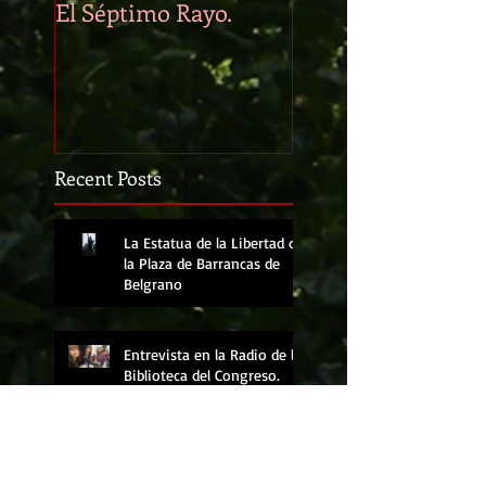
El Séptimo Rayo.
El Seudónimo: Ba
Recent Posts
La Estatua de la Libertad de
la Plaza de Barrancas de
Belgrano
Entrevista en la Radio de la
Biblioteca del Congreso.
El Séptimo Rayo.