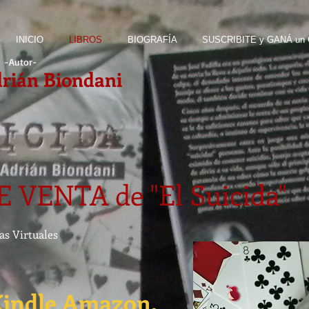
INICIO
LIBROS
BIOGRAFÍA
SUSCRIBITE y GANÁ un
-Autor
-
rián Biondani
VENTA de "El Suicida"
das Virtuales
Kindle Amazon.