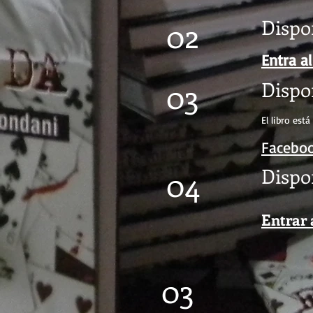
Dispo
02
Entra al
03
Dispon
El libro est
Facebo
Dispo
04
Entrar 
03