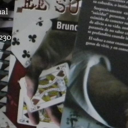
ual
1230
.