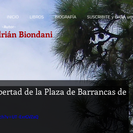
INICIO
LIBROS
BIOGRAFÍA
SUSCRIBITE y GANÁ un
-Autor
-
rián Biondani
ibertad de la Plaza de Barrancas de
ch?v=UT-ExrGVZaQ