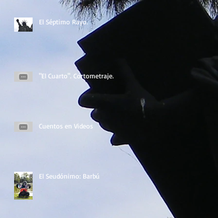
El Séptimo Rayo.
"El Cuarto". Cortometraje.
Cuentos en Videos
El Seudónimo: Barbú