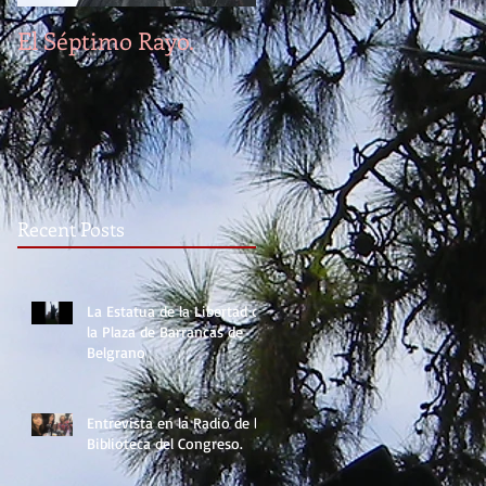
El Séptimo Rayo.
El Seudónimo: Barbú
Recent Posts
La Estatua de la Libertad de
la Plaza de Barrancas de
Belgrano
Entrevista en la Radio de la
Biblioteca del Congreso.