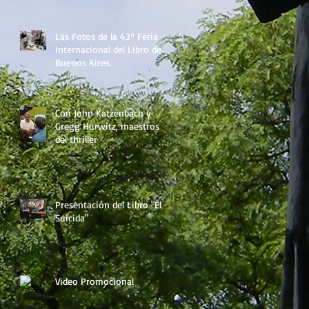
Las Fotos de la 43º Feria
Internacional del Libro de
Buenos Aires.
Con John Katzenbach y
Gregg Hurwitz, maestros
del thriller
Presentación del Libro "El
Suicida"
Video Promocional